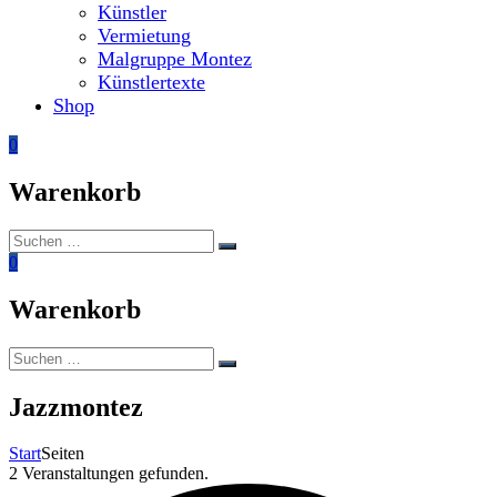
Künstler
Vermietung
Malgruppe Montez
Künstlertexte
Shop
0
Warenkorb
Suchen
Suchen
nach:
0
Warenkorb
Suchen
Suchen
nach:
Jazzmontez
Start
Seiten
2 Veranstaltungen gefunden.