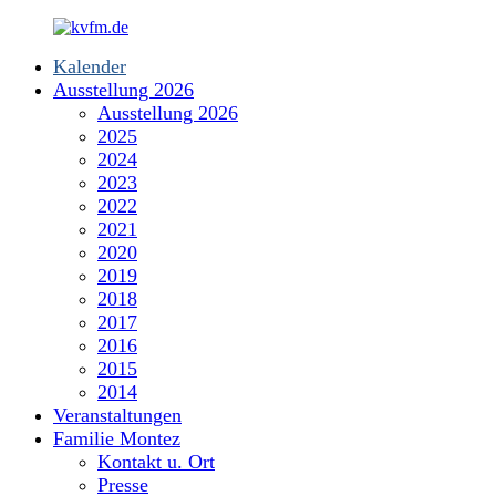
Zum
Inhalt
Kalender
springen
kvfm.de
Ausstellung 2026
Ausstellung 2026
2025
2024
2023
2022
2021
2020
2019
2018
2017
2016
2015
2014
Veranstaltungen
Familie Montez
Kontakt u. Ort
Presse