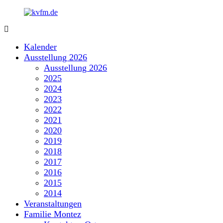
Zum
Inhalt
springen
kvfm.de
Kalender
Ausstellung 2026
Ausstellung 2026
2025
2024
2023
2022
2021
2020
2019
2018
2017
2016
2015
2014
Veranstaltungen
Familie Montez