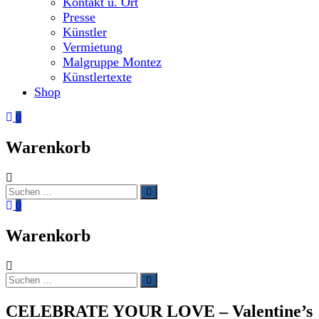
Kontakt u. Ort
Presse
Künstler
Vermietung
Malgruppe Montez
Künstlertexte
Shop
0
Warenkorb
Suchen
Suchen
nach:
0
Warenkorb
Suchen
Suchen
nach:
CELEBRATE YOUR LOVE – Valentine’s