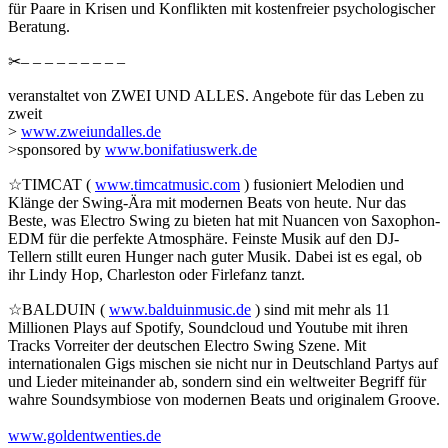
für Paare in Krisen und Konflikten mit kostenfreier psychologischer
Beratung.
✂– – – – – – – – –
veranstaltet von ZWEI UND ALLES. Angebote für das Leben zu
zweit
>
www.zweiundalles.de
>sponsored by
www.bonifatiuswerk.de
☆TIMCAT (
www.timcatmusic.com
) fusioniert Melodien und
Klänge der Swing-Ära mit modernen Beats von heute. Nur das
Beste, was Electro Swing zu bieten hat mit Nuancen von Saxophon-
EDM für die perfekte Atmosphäre. Feinste Musik auf den DJ-
Tellern stillt euren Hunger nach guter Musik. Dabei ist es egal, ob
ihr Lindy Hop, Charleston oder Firlefanz tanzt.
☆BALDUIN (
www.balduinmusic.de
) sind mit mehr als 11
Millionen Plays auf Spotify, Soundcloud und Youtube mit ihren
Tracks Vorreiter der deutschen Electro Swing Szene. Mit
internationalen Gigs mischen sie nicht nur in Deutschland Partys auf
und Lieder miteinander ab, sondern sind ein weltweiter Begriff für
wahre Soundsymbiose von modernen Beats und originalem Groove.
www.goldentwenties.de