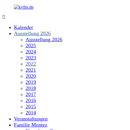
Zum
Inhalt
springen
kvfm.de
Kalender
Ausstellung 2026
Ausstellung 2026
2025
2024
2023
2022
2021
2020
2019
2018
2017
2016
2015
2014
Veranstaltungen
Familie Montez