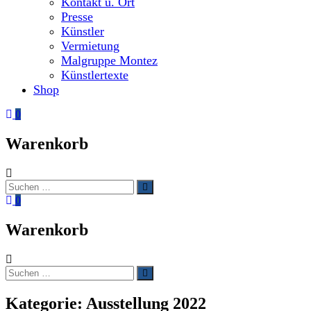
Kontakt u. Ort
Presse
Künstler
Vermietung
Malgruppe Montez
Künstlertexte
Shop
0
Warenkorb
Suchen
Suchen
nach:
0
Warenkorb
Suchen
Suchen
nach:
Kategorie:
Ausstellung 2022