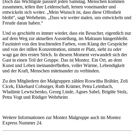
Doch das Wichtigste passiert jeden Samstag. Menschen kommen
zusammen, teilen ihre Leidenschaft, lernen voneinander und
entwickeln sich weiter. „Mein Wunsch ist, dass diese Offenheit
bleibt“, sagt Wehrheim. „Dass wir weiter malen, uns entwickeln und
Freude daran haben.“
Und so geschieht es immer wieder, dass ein Besucher, eigentlich nur
auf dem Weg zur aktuellen Ausstellung, im Malraum hängenbleibt.
Fasziniert von den leuchtenden Farben, vom Klang der Gespräche
und von der stillen Konzentration, nimmt er Platz, sieht zu oder
wagt gar den ersten Strich. In diesem Moment verwandelt sich der
Gast in einen Teil der Gruppe. Das ist Montez. Ein Ort, an dem
Kunst und Leben ineinanderfließen, voller Wärme, Lebendigkeit
und der Kraft, Menschen miteinander zu verbinden.
Zu den Mitgliedern der Malgruppen zählen Roswitha Brähler, Zeli
Cicek, Ekkehard Coburger, Ruth Krämer, Petra Leimbach,
Wladimir Lewtschenko, Georg Linde, Agnes Sabel, Brigitte Stolz,
Petra Vogt und Rüdiger Wehrheim
Weitere Informationen zur Montez Malgruppe auch im Montez
Express Nummer 24.