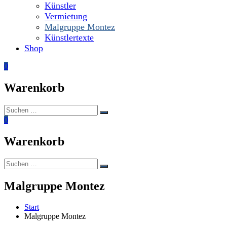
Künstler
Vermietung
Malgruppe Montez
Künstlertexte
Shop
0
Warenkorb
Suchen
Suchen
nach:
0
Warenkorb
Suchen
Suchen
nach:
Malgruppe Montez
Start
Malgruppe Montez