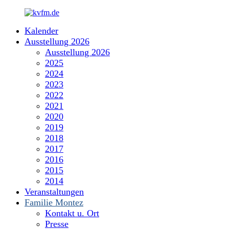
Zum
Inhalt
Kalender
springen
kvfm.de
Ausstellung 2026
Ausstellung 2026
2025
2024
2023
2022
2021
2020
2019
2018
2017
2016
2015
2014
Veranstaltungen
Familie Montez
Kontakt u. Ort
Presse