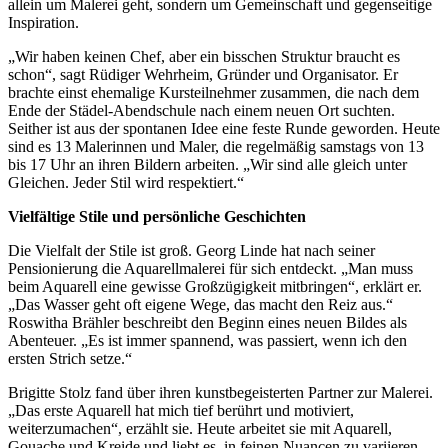
allein um Malerei geht, sondern um Gemeinschaft und gegenseitige
Inspiration.
„Wir haben keinen Chef, aber ein bisschen Struktur braucht es
schon“, sagt Rüdiger Wehrheim, Gründer und Organisator. Er
brachte einst ehemalige Kursteilnehmer zusammen, die nach dem
Ende der Städel-Abendschule nach einem neuen Ort suchten.
Seither ist aus der spontanen Idee eine feste Runde geworden. Heute
sind es 13 Malerinnen und Maler, die regelmäßig samstags von 13
bis 17 Uhr an ihren Bildern arbeiten. „Wir sind alle gleich unter
Gleichen. Jeder Stil wird respektiert.“
Vielfältige Stile und persönliche Geschichten
Die Vielfalt der Stile ist groß. Georg Linde hat nach seiner
Pensionierung die Aquarellmalerei für sich entdeckt. „Man muss
beim Aquarell eine gewisse Großzügigkeit mitbringen“, erklärt er.
„Das Wasser geht oft eigene Wege, das macht den Reiz aus.“
Roswitha Brähler beschreibt den Beginn eines neuen Bildes als
Abenteuer. „Es ist immer spannend, was passiert, wenn ich den
ersten Strich setze.“
Brigitte Stolz fand über ihren kunstbegeisterten Partner zur Malerei.
„Das erste Aquarell hat mich tief berührt und motiviert,
weiterzumachen“, erzählt sie. Heute arbeitet sie mit Aquarell,
Gouache und Kreide und liebt es, in feinen Nuancen zu variieren.