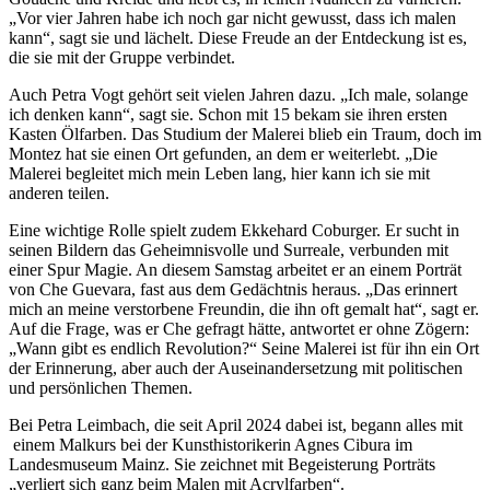
„Vor vier Jahren habe ich noch gar nicht gewusst, dass ich malen
kann“, sagt sie und lächelt. Diese Freude an der Entdeckung ist es,
die sie mit der Gruppe verbindet.
Auch Petra Vogt gehört seit vielen Jahren dazu. „Ich male, solange
ich denken kann“, sagt sie. Schon mit 15 bekam sie ihren ersten
Kasten Ölfarben. Das Studium der Malerei blieb ein Traum, doch im
Montez hat sie einen Ort gefunden, an dem er weiterlebt. „Die
Malerei begleitet mich mein Leben lang, hier kann ich sie mit
anderen teilen.
Eine wichtige Rolle spielt zudem Ekkehard Coburger. Er sucht in
seinen Bildern das Geheimnisvolle und Surreale, verbunden mit
einer Spur Magie. An diesem Samstag arbeitet er an einem Porträt
von Che Guevara, fast aus dem Gedächtnis heraus. „Das erinnert
mich an meine verstorbene Freundin, die ihn oft gemalt hat“, sagt er.
Auf die Frage, was er Che gefragt hätte, antwortet er ohne Zögern:
„Wann gibt es endlich Revolution?“ Seine Malerei ist für ihn ein Ort
der Erinnerung, aber auch der Auseinandersetzung mit politischen
und persönlichen Themen.
Bei Petra Leimbach, die seit April 2024 dabei ist, begann alles mit
einem Malkurs bei der Kunsthistorikerin Agnes Cibura im
Landesmuseum Mainz. Sie zeichnet mit Begeisterung Porträts
„verliert sich ganz beim Malen mit Acrylfarben“.