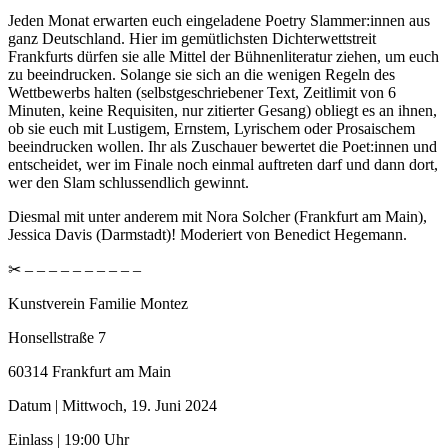
Jeden Monat erwarten euch eingeladene Poetry Slammer:innen aus
ganz Deutschland. Hier im gemütlichsten Dichterwettstreit
Frankfurts dürfen sie alle Mittel der Bühnenliteratur ziehen, um euch
zu beeindrucken. Solange sie sich an die wenigen Regeln des
Wettbewerbs halten (selbstgeschriebener Text, Zeitlimit von 6
Minuten, keine Requisiten, nur zitierter Gesang) obliegt es an ihnen,
ob sie euch mit Lustigem, Ernstem, Lyrischem oder Prosaischem
beeindrucken wollen. Ihr als Zuschauer bewertet die Poet:innen und
entscheidet, wer im Finale noch einmal auftreten darf und dann dort,
wer den Slam schlussendlich gewinnt.
Diesmal mit unter anderem mit Nora Solcher (Frankfurt am Main),
Jessica Davis (Darmstadt)! Moderiert von Benedict Hegemann.
✂︎ – – – – – – – – – –
Kunstverein Familie Montez
Honsellstraße 7
60314 Frankfurt am Main
Datum | Mittwoch, 19. Juni 2024
Einlass | 19:00 Uhr