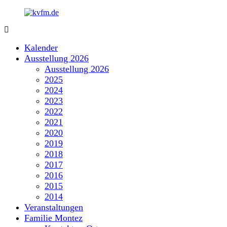
Zum
Inhalt
springen
kvfm.de
Kalender
Ausstellung 2026
Ausstellung 2026
2025
2024
2023
2022
2021
2020
2019
2018
2017
2016
2015
2014
Veranstaltungen
Familie Montez