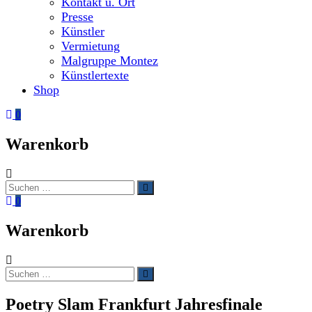
Kontakt u. Ort
Presse
Künstler
Vermietung
Malgruppe Montez
Künstlertexte
Shop
0
Warenkorb
Suchen
Suchen
nach:
0
Warenkorb
Suchen
Suchen
nach:
Poetry Slam Frankfurt Jahresfinale