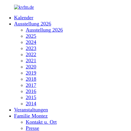
Zum
Inhalt
Kalender
springen
kvfm.de
Ausstellung 2026
Ausstellung 2026
2025
2024
2023
2022
2021
2020
2019
2018
2017
2016
2015
2014
Veranstaltungen
Familie Montez
Kontakt u. Ort
Presse