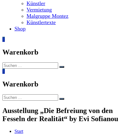
Künstler
Vermietung
Malgruppe Montez
Künstlertexte
Shop
0
Warenkorb
Suchen
Suchen
nach:
0
Warenkorb
Suchen
Suchen
nach:
Ausstellung „Die Befreiung von den
Fesseln der Realität“ by Evi Sofianou
Start