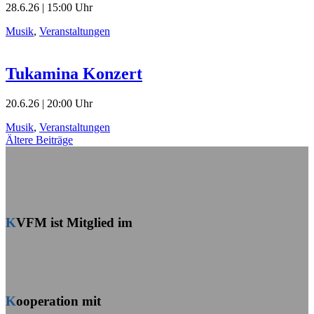
28.6.26 | 15:00 Uhr
Musik
,
Veranstaltungen
Tukamina Konzert
20.6.26 | 20:00 Uhr
Musik
,
Veranstaltungen
Beitragsnavigation
Ältere Beiträge
KVFM ist Mitglied im
Kooperation mit