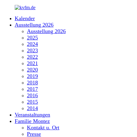
Zum
Inhalt
Kalender
springen
kvfm.de
Ausstellung 2026
Ausstellung 2026
2025
2024
2023
2022
2021
2020
2019
2018
2017
2016
2015
2014
Veranstaltungen
Familie Montez
Kontakt u. Ort
Presse