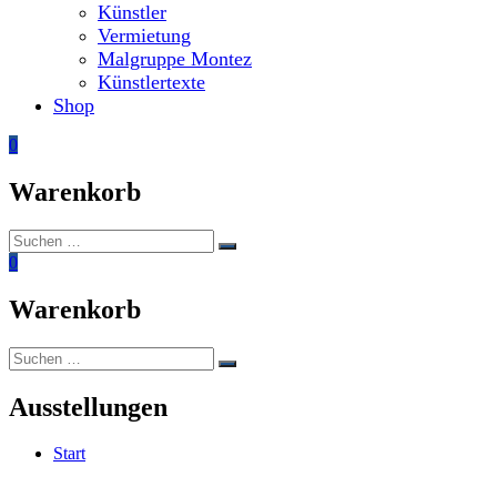
Künstler
Vermietung
Malgruppe Montez
Künstlertexte
Shop
0
Warenkorb
Suchen
Suchen
nach:
0
Warenkorb
Suchen
Suchen
nach:
Ausstellungen
Start