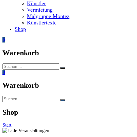
Künstler
Vermietung
Malgruppe Montez
Künstlertexte
Shop
0
Warenkorb
Suchen
Suchen
nach:
0
Warenkorb
Suchen
Suchen
nach:
Shop
Start