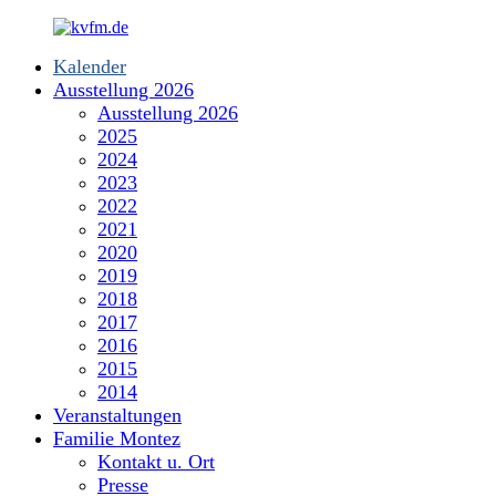
Zum
Inhalt
Kalender
springen
kvfm.de
Ausstellung 2026
Ausstellung 2026
2025
2024
2023
2022
2021
2020
2019
2018
2017
2016
2015
2014
Veranstaltungen
Familie Montez
Kontakt u. Ort
Presse