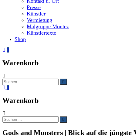
Kontakt u. Ort
Presse
Künstler
Vermietung
Malgruppe Montez
Künstlertexte
Shop
0
Warenkorb
Suchen
Suchen
nach:
0
Warenkorb
Suchen
Suchen
nach:
Gods and Monsters | Blick auf die jüngste