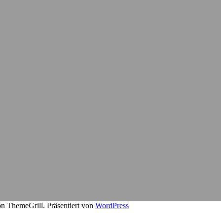
n ThemeGrill. Präsentiert von
WordPress