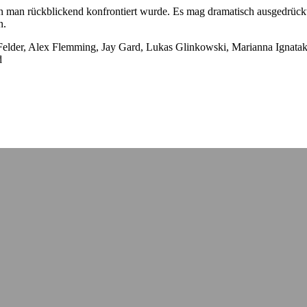
n man rückblickend konfrontiert wurde. Es mag dramatisch ausgedrückt 
n.
Felder, Alex Flemming, Jay Gard, Lukas Glinkowski, Marianna Ignat
d