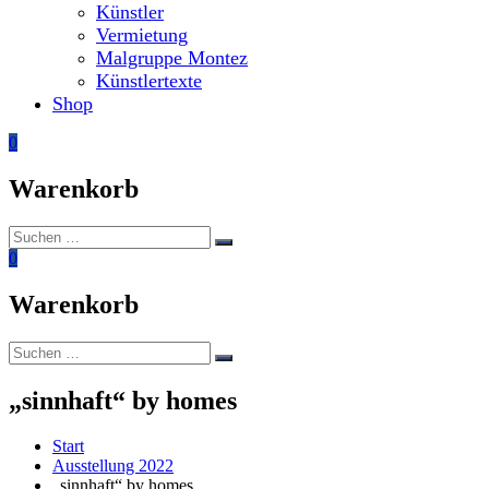
Künstler
Vermietung
Malgruppe Montez
Künstlertexte
Shop
0
Warenkorb
Suchen
Suchen
nach:
0
Warenkorb
Suchen
Suchen
nach:
„sinnhaft“ by homes
Start
Ausstellung 2022
„sinnhaft“ by homes