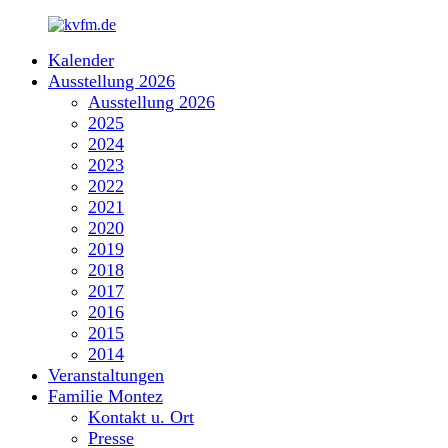
Zum
Inhalt
Kalender
springen
kvfm.de
Ausstellung 2026
Ausstellung 2026
2025
2024
2023
2022
2021
2020
2019
2018
2017
2016
2015
2014
Veranstaltungen
Familie Montez
Kontakt u. Ort
Presse