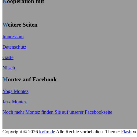
Kooperation mit
Weitere Seiten
Impressum
Datenschutz
Gäste
Nitsch
Montez auf Facebook
Yoga Montez
Jazz Montez
Noch mehr Montez finden Sie auf unserer Facebookseite
Copyright © 2026
kvfm.de
Alle Rechte vorbehalten. Theme:
Flash
vo