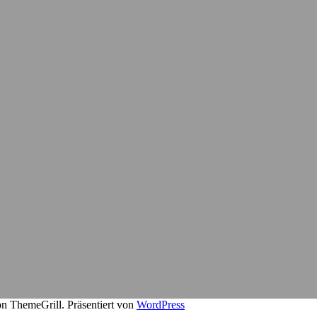
n ThemeGrill. Präsentiert von
WordPress