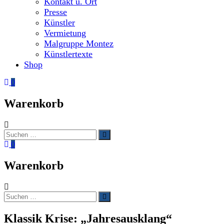
Kontakt u. Ort
Presse
Künstler
Vermietung
Malgruppe Montez
Künstlertexte
Shop
0
Warenkorb
Suchen
Suchen
nach:
0
Warenkorb
Suchen
Suchen
nach:
Klassik Krise: „Jahresausklang“