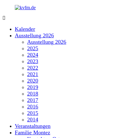
Zum
Inhalt
springen
kvfm.de
Kalender
Ausstellung 2026
Ausstellung 2026
2025
2024
2023
2022
2021
2020
2019
2018
2017
2016
2015
2014
Veranstaltungen
Familie Montez