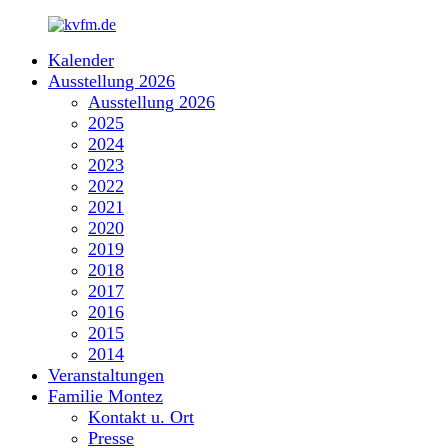
Zum
Inhalt
Kalender
springen
kvfm.de
Ausstellung 2026
Ausstellung 2026
2025
2024
2023
2022
2021
2020
2019
2018
2017
2016
2015
2014
Veranstaltungen
Familie Montez
Kontakt u. Ort
Presse