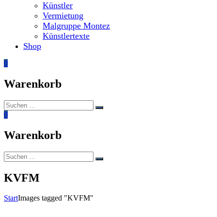
Künstler
Vermietung
Malgruppe Montez
Künstlertexte
Shop
0
Warenkorb
Suchen
Suchen
nach:
0
Warenkorb
Suchen
Suchen
nach:
KVFM
Start
Images tagged "KVFM"