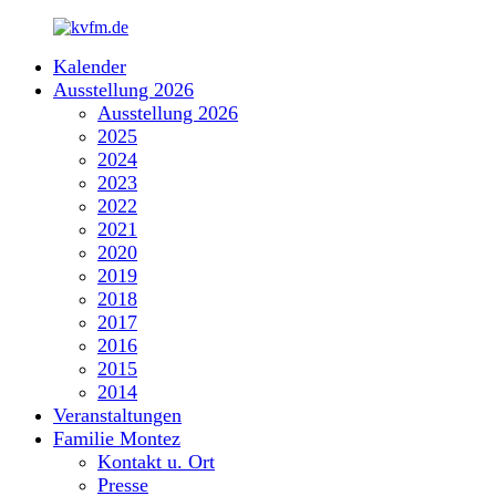
Zum
Inhalt
Kalender
springen
kvfm.de
Ausstellung 2026
Ausstellung 2026
2025
2024
2023
2022
2021
2020
2019
2018
2017
2016
2015
2014
Veranstaltungen
Familie Montez
Kontakt u. Ort
Presse