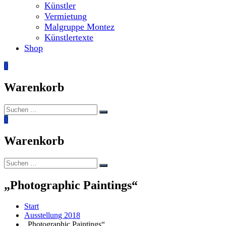
Künstler
Vermietung
Malgruppe Montez
Künstlertexte
Shop
0
Warenkorb
Suchen
Suchen
nach:
0
Warenkorb
Suchen
Suchen
nach:
„Photographic Paintings“
Start
Ausstellung 2018
„Photographic Paintings“