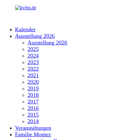
Zum
Inhalt
springen
kvfm.de
Kalender
Ausstellung 2026
Ausstellung 2026
2025
2024
2023
2022
2021
2020
2019
2018
2017
2016
2015
2014
Veranstaltungen
Familie Montez