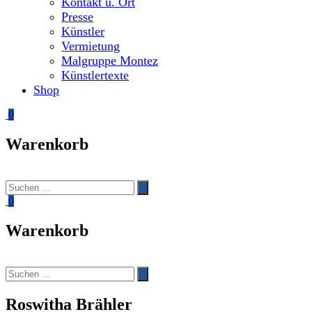
Kontakt u. Ort
Presse
Künstler
Vermietung
Malgruppe Montez
Künstlertexte
Shop
0
Warenkorb
Suchen
Suchen
nach:
0
Warenkorb
Suchen
Suchen
nach:
Roswitha Brähler